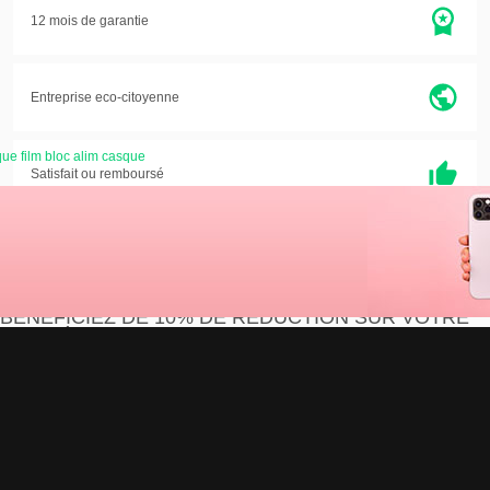
12 mois de garantie
Entreprise eco-citoyenne
ue film bloc alim casque
Satisfait ou
remboursé
Vous êtes professionnel ?
BÉNÉFICIEZ DE 10% DE RÉDUCTION SUR VOTRE
PREMIÈRE COMMANDE
Je m'inscris
J'accepte que les informations saisies soient exploitées par la société Devistore à