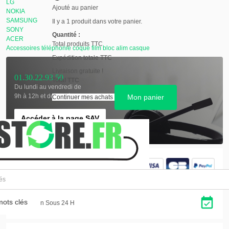
LG
Ajouté au panier
NOKIA
SAMSUNG
Il y a 1 produit dans votre panier.
SONY
Quantité :
ACER
Total produits TTC
Accessoires téléphonie coque film bloc alim casque
Expédition totale TTC
Livraison gratuite !
01.30.22.93.50
Total TTC
Du lundi au vendredi de
9h à 12h et de 14h à 17h
Mon panier
Continuer mes achats
Accéder à la page SAV
Paiement sécurisé
Paiement par Paypal en 4x
ots clés
Expédition Sous 24 H