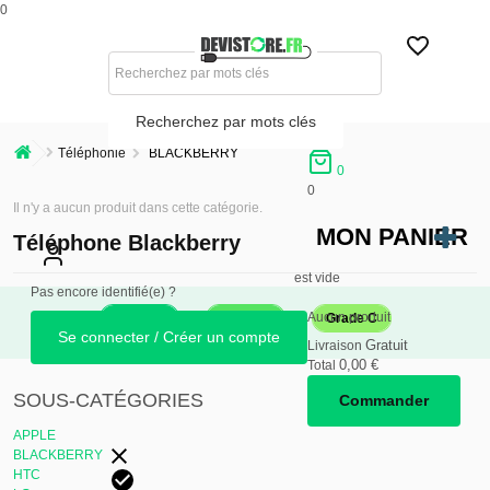
0
Recherchez par mots clés
Téléphonie
BLACKBERRY
0
0
Il n'y a aucun produit dans cette catégorie.
MON PANIER
Téléphone Blackberry
est vide
Pas encore identifié(e) ?
Aucun produit
Grade A
Grade B
Grade C
Se connecter / Créer un compte
Gratuit
Livraison
0,00 €
Total
SOUS-CATÉGORIES
Commander
APPLE
BLACKBERRY
HTC