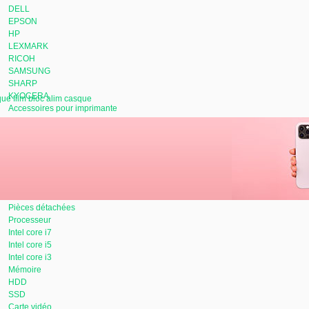
DELL
EPSON
HP
LEXMARK
RICOH
SAMSUNG
SHARP
KYOCERA
ue film bloc alim casque
Accessoires pour imprimante
Connectique
Cartouche
Accessoires pour ordinateur portable
Sacoche
Bloc d'alimentation
Réplicateur / Station
Batterie
Pièces détachées
Processeur
Intel core i7
Intel core i5
Intel core i3
Mémoire
HDD
SSD
Carte vidéo