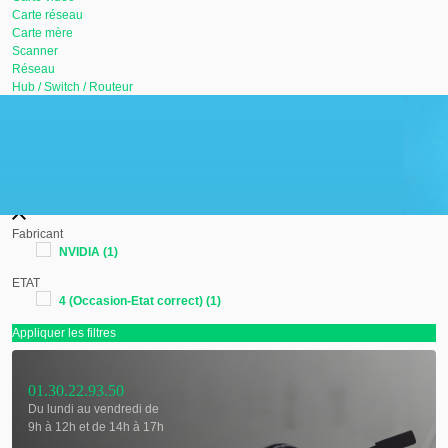
Carte réseau
Carte mère
Scanner
Réseau
Hub / Switch / Routeur
Wifi / Borne
NAS
Service
Téléphonie fixe
Filtrer les produits
Fabricant
NVIDIA
(1)
ETAT
4 (Occasion-Etat correct)
(1)
Appliquer les filtres
01.30.22.93.50
Du lundi au vendredi de
9h à 12h et de 14h à 17h