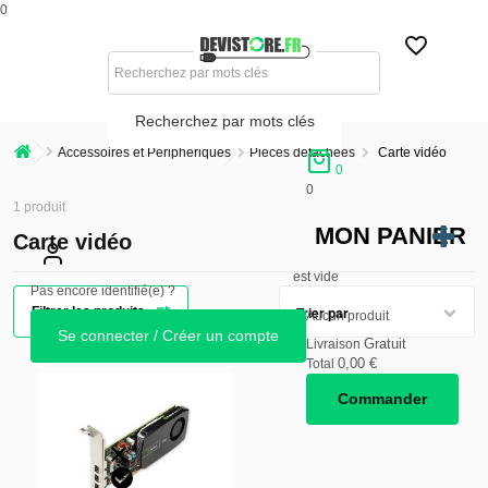
0
Recherchez par mots clés
Accessoires et Périphériques
Pièces détachées
Carte vidéo
0
0
1 produit
MON PANIER
Carte vidéo
est vide
Pas encore identifié(e) ?
Filtrer
les produits
Aucun produit
Se connecter / Créer un compte
Gratuit
Livraison
0,00 €
Total
Commander