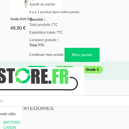
Ajouté au panier
Il y a 1 produit dans votre panier.
Nvidia NVS 510
Quantité :
Total produits TTC
49,90 €
Expédition totale TTC
Livraison gratuite !
Total TTC
Mon panier
Continuer mes achats
Grade A
Grade B
Grade C
Carte vidéo
SOUS-CATÉGORIES
ots clés
Imprimante
BROTHER
CANON