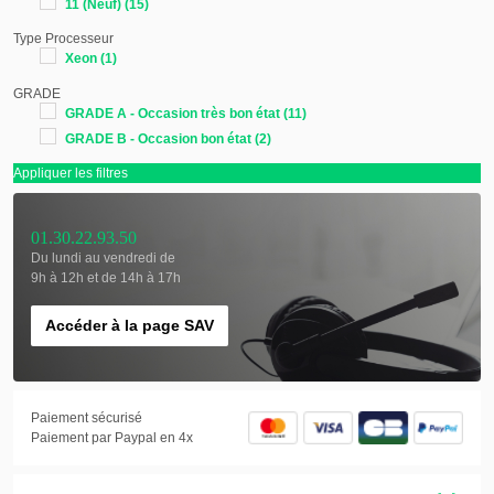
11 (Neuf)
(15)
Type Processeur
Xeon
(1)
GRADE
GRADE A - Occasion très bon état
(11)
GRADE B - Occasion bon état
(2)
Appliquer les filtres
01.30.22.93.50
Du lundi au vendredi de
9h à 12h et de 14h à 17h
Accéder à la page SAV
Paiement sécurisé
Paiement par Paypal en 4x