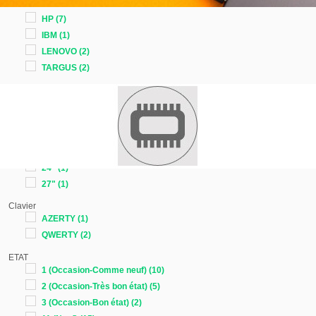
DYNABOOK
(1)
HP
(7)
IBM
(1)
LENOVO
(2)
TARGUS
(2)
Taille écran en pouces
13.3"
(1)
15.4"
(1)
15.6"
(2)
22"
(1)
24"
(1)
27"
(1)
Clavier
AZERTY
(1)
QWERTY
(2)
ETAT
1 (Occasion-Comme neuf)
(10)
2 (Occasion-Très bon état)
(5)
3 (Occasion-Bon état)
(2)