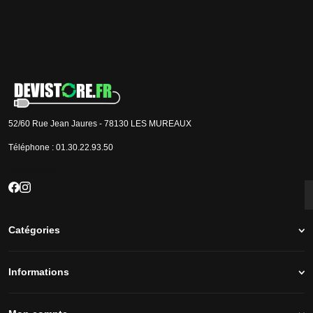
Je m'inscris
J'accepte que les informations saisies soient exploitées par la société Devistore à
des fins commerciales et professionnelles.
52/60 Rue Jean Jaures - 78130 LES MUREAUX
Téléphone :
01.30.22.93.50
Nos réseaux
Catégories
Informations