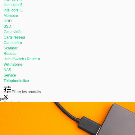
Intel core i5
Intel core i3
Mémoire
HDD
SSD
Carte vidéo
Carte réseau
Carte mère
Scanner
Réseau
Hub / Switch / Routeur
Wifi / Borne
NAS
Service
Téléphonie fixe
Filtrer les produits
iques
Fabricant
ALCATEL-LUCENT
(1)
ASUS
(1)
DELL
(4)
DIVERS
(3)