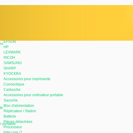
SOUS-CATÉGORIES
Imprimante
BROTHER
CANON
DELL
EPSON
es
HP
LEXMARK
RICOH
SAMSUNG
SHARP
KYOCERA
Accessoires pour imprimante
Connectique
Cartouche
Accessoires pour ordinateur portable
Sacoche
Bloc d'alimentation
te
Réplicateur / Station
Batterie
Pièces détachées
r portable
Processeur
Intel core i7