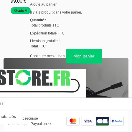
99,00 €
Ajouté au panier
Grade A
Il y a 1 produit dans votre panier.
Quantité :
Total produits TTC
Expédition totale TTC
Livraison gratuite !
Total TTC
Mon panier
Continuer mes achats
01.30.22.93.50
Du lundi au vendredi de
9h à 12h et de 14h à 17h
Accéder à la page SAV
ots clés
Paiement sécurisé
Paiement par Paypal en 4x