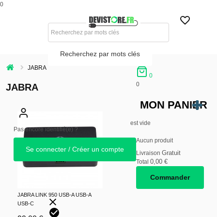
0
Recherchez par mots clés
JABRA
0
0
JABRA
MON PANIER
est vide
Pas encore identifié(e) ?
Aucun produit
Se connecter / Créer un compte
Gratuit
Livraison
0,00 €
Total
Commander
JABRA LINK 950 USB-A USB-A
USB-C