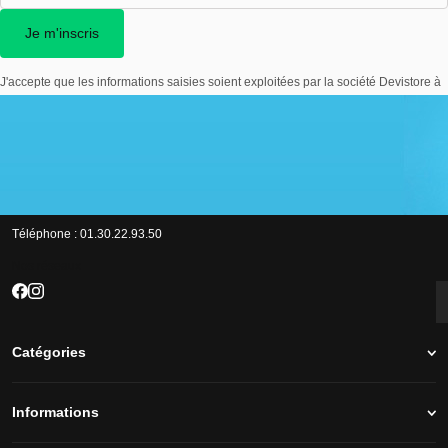
Je m'inscris
J'accepte que les informations saisies soient exploitées par la société Devistore à
des fins commerciales et professionnelles.
52/60 Rue Jean Jaures - 78130 LES MUREAUX
Téléphone :
01.30.22.93.50
Nos réseaux
Catégories
Informations