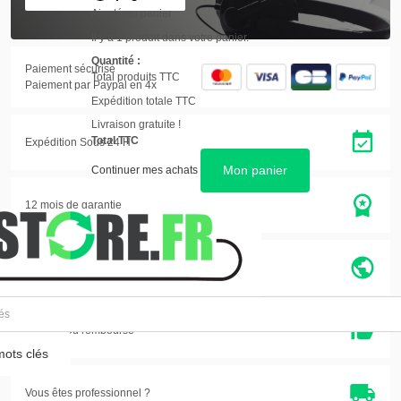
Ajouté au panier
Il y a 1 produit dans votre panier.
Quantité :
Paiement sécurisé
Total produits TTC
Paiement par Paypal en 4x
Expédition totale TTC
Livraison gratuite !
Total TTC
Expédition Sous 24 H
Mon panier
Continuer mes achats
12 mois de garantie
Entreprise eco-citoyenne
Satisfait ou
remboursé
ots clés
Vous êtes professionnel ?