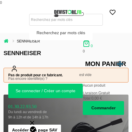
0
Recherchez par mots clés
SENNHEISER
0
0
SENNHEISER
MON PANIER
est vide
Pas de produit pour ce fabricant.
Pas encore identifié(e) ?
Aucun produit
Se connecter / Créer un compte
Gratuit
Livraison
0,00 €
Total
01.30.22.93.50
Commander
Du lundi au vendredi de
9h à 12h et de 14h à 17h
Accéder à la page SAV