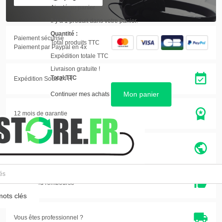
Ajouté au panier
Il y a 1 produit dans votre panier.
Quantité :
Paiement sécurisé
Total produits TTC
Paiement par Paypal en 4x
Expédition totale TTC
Livraison gratuite !
Total TTC
Expédition Sous 24 H
Mon panier
Continuer mes achats
12 mois de garantie
Entreprise eco-citoyenne
Satisfait ou
remboursé
ots clés
Vous êtes professionnel ?