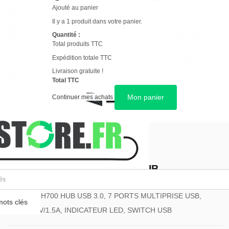
Ajouté au panier
Il y a 1 produit dans votre panier.
Quantité :
Total produits TTC
Expédition totale TTC
Livraison gratuite !
Total TTC
Mon panier
Continuer mes achats
GARANTIE 12 MOIS
TP-LINK USB 3.0 7 - PORT HUB
TP-LINK UH700 HUB USB 3.0, 7 PORTS MULTIPRISE USB,
ots clés
SORTIE 5V/1.5A, INDICATEUR LED, SWITCH USB