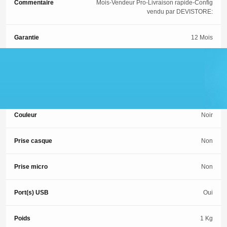
Commentaire
Mois-Vendeur Pro-Livraison rapide-Config
vendu par DEVISTORE:
Garantie
12 Mois
ETAT
1 (Occasion-Comme neuf)
GRADE
GRADE A - Occasion très bon état
Couleur
Noir
Prise casque
Non
Prise micro
Non
Port(s) USB
Oui
Poids
1 Kg