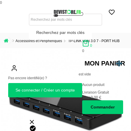
0
Recherchez par mots clés
Accessoires et Périphériques
TP-LINK USB 3.0 7 - PORT HUB
0
0
MON PANIER
est vide
Pas encore identifié(e) ?
Aucun produit
Se connecter / Créer un compte
Gratuit
Livraison
0,00 €
Total
Commander