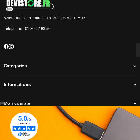
52/60 Rue Jean Jaures - 78130 LES MUREAUX
Téléphone :
01.30.22.93.50
Nos réseaux
Catégories
Informations
iques
Mon compte
Conditions générales de vente
Rétractation
Mentions légales