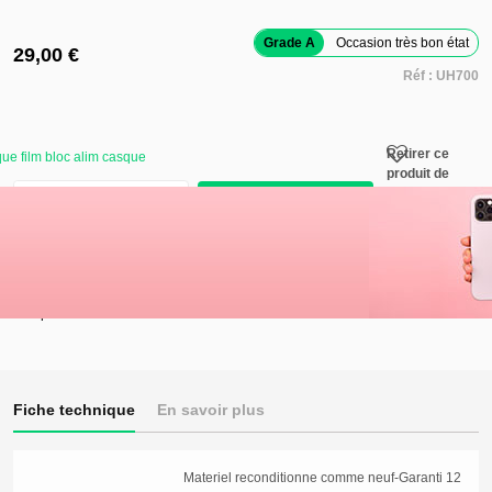
Grade A
Occasion très bon état
29,00 €
Réf :
UH700
Retirer ce
ue film bloc alim casque
produit de
mes favoris
Ajouter au panier
Ajouter ce
produit à
mes favoris
1
produit
en stock
Fiche technique
En savoir plus
Materiel reconditionne comme neuf-Garanti 12