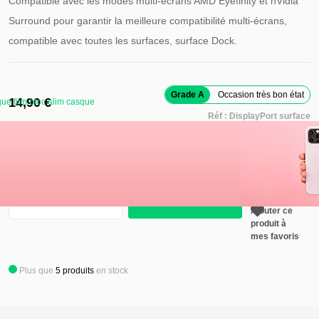
Compatible avec les modes multi-écrans AMD Eyefinity et nVidia
Surround pour garantir la meilleure compatibilité multi-écrans,
compatible avec toutes les surfaces, surface Dock.
Grade A
Occasion très bon état
14,90 €
ue film bloc alim casque
Réf :
DisplayPort surface
Retirer ce
produit de
mes favoris
Ajouter au panier
Ajouter ce
produit à
mes favoris
Plus que
5
produits
en stock