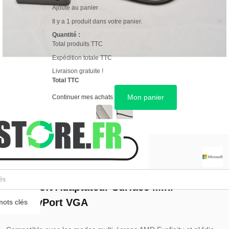
Ajouté au panier
Il y a 1 produit dans votre panier.
Quantité :
Total produits TTC
Expédition totale TTC
Livraison gratuite !
Total TTC
Mon panier
Continuer mes achats
GARANTIE 12 MOIS
Microsoft Adaptateur Surface Mini
DisplayPort VGA
ots clés