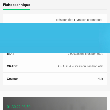
Fiche technique
Très bon état-Livraison chronopost-
Commentaire
Reconditionné garantie 12 Mois-Vendeur Pro-
Config vendue par DEVISTORE:
Garantie
12 mois
ETAT
2 (Occasion-Très bon état)
GRADE
GRADE A - Occasion très bon état
Couleur
Noir
01.30.22.93.50