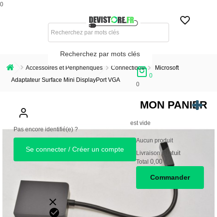
0
Recherchez par mots clés
Accessoires et Périphériques
Connectique
Microsoft
0
Adaptateur Surface Mini DisplayPort VGA
0
MON PANIER
est vide
Pas encore identifié(e) ?
Aucun produit
Se connecter / Créer un compte
Gratuit
Livraison
0,00 €
Total
Commander