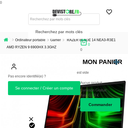
0
Recherchez par mots clés
Ordinateur portable
Gamer
RAZER BLADE 14 NEA3-R3E1
0
AMD RYZEN 9 6900HX 3.3GHZ
0
MON PANIER
est vide
Pas encore identifié(e) ?
Aucun produit
Se connecter / Créer un compte
Gratuit
Livraison
0,00 €
Total
Commander