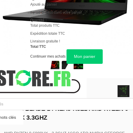
Ajouté au panier
Il y a 1 produit dans votre panier.
Quantité :
Total produits TTC
Expédition totale TTC
Livraison gratuite !
Total TTC
Mon panier
Continuer mes achats
GARANTIE 12 MOIS
RAZER BLADE 14 NEA3-R3E1 AMD RYZEN 9
6900HX 3.3GHZ
ots clés