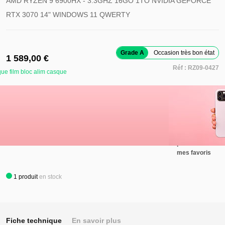
AMD RYZEN 9 6900HX - 3.3GHZ 16GO 1TO NVIDIA GEFORCE
RTX 3070 14" WINDOWS 11 QWERTY
Grade A
Occasion très bon état
1 589,00 €
Réf :
RZ09-0427
ue film bloc alim casque
Retirer ce
produit de
mes favoris
Ajouter au panier
Ajouter ce
produit à
mes favoris
1
produit
en stock
Fiche technique
En savoir plus