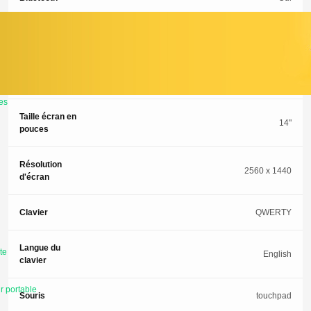
Webcam
Oui
Système
Windows 11
d'exploitation
es
Taille écran en
14"
pouces
Résolution
2560 x 1440
d'écran
Clavier
QWERTY
Langue du
te
English
clavier
r portable
Souris
touchpad