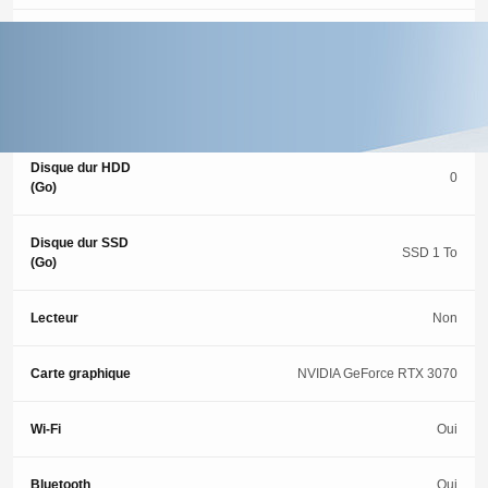
Memoire (Go)
16 Go
Type de
SSD
stockage
Disque dur HDD
0
(Go)
Disque dur SSD
SSD 1 To
(Go)
Lecteur
Non
Carte graphique
NVIDIA GeForce RTX 3070
Wi-Fi
Oui
Bluetooth
Oui