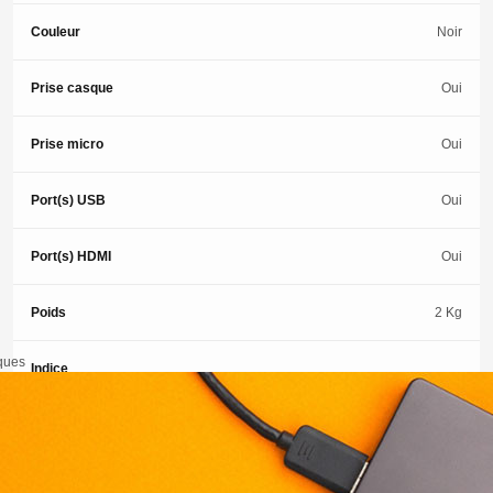
Couleur
Noir
Prise casque
Oui
Prise micro
Oui
Port(s) USB
Oui
Port(s) HDMI
Oui
Poids
2 Kg
iques
Indice
réparabilité
8
Ordinateurs
portables
Type d'écran
LCD