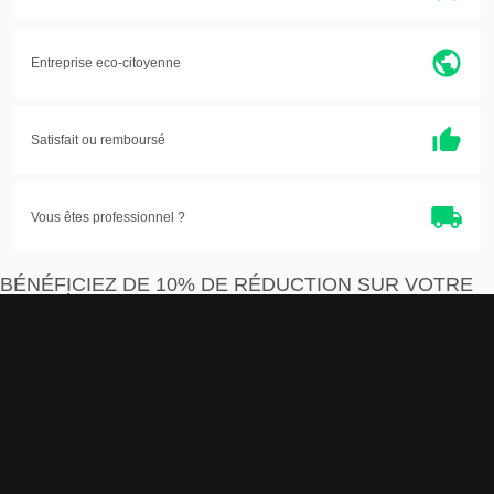
Entreprise eco-citoyenne
Satisfait ou
remboursé
Vous êtes professionnel ?
BÉNÉFICIEZ DE 10% DE RÉDUCTION SUR VOTRE
PREMIÈRE COMMANDE
Je m'inscris
J'accepte que les informations saisies soient exploitées par la société Devistore à
des fins commerciales et professionnelles.