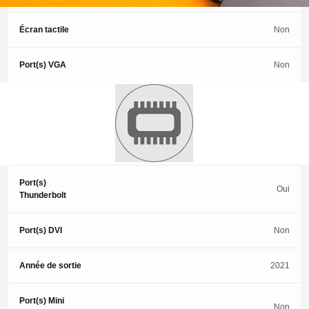
Écran tactile
Non
Port(s) VGA
Non
Port(s)
Non
DisplayPort
Port(s) USB-C
Oui
Port(s)
Oui
Thunderbolt
Port(s) DVI
Non
Année de sortie
2021
Port(s) Mini
Non