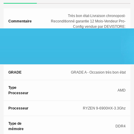
Très bon état-Livraison chronopost-
Commentaire
Reconditionné garantie 12 Mois-Vendeur Pro-
Config vendue par DEVISTORE:
Garantie
12 Mois
ETAT
2 (Occasion-Très bon état)
GRADE
GRADE A - Occasion très bon état
Type
AMD
Processeur
Processeur
RYZEN 9-6900HX-3.3Ghz
Type de
DDR4
mémoire