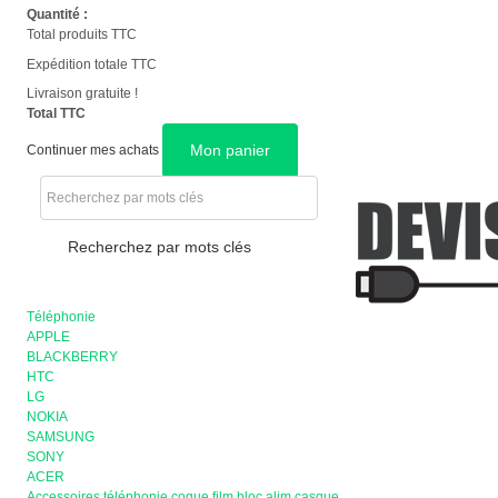
Quantité :
Total produits TTC
Expédition totale TTC
Livraison gratuite !
Total TTC
Mon panier
Continuer mes achats
Recherchez par mots clés
Téléphonie
APPLE
BLACKBERRY
HTC
LG
NOKIA
SAMSUNG
SONY
ACER
Accessoires téléphonie coque film bloc alim casque