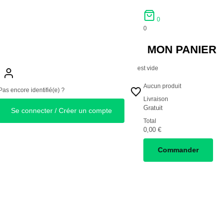
0
0
MON PANIER
est vide
Aucun produit
Pas encore identifié(e) ?
Livraison
Gratuit
Se connecter / Créer un compte
Total
0,00 €
Commander