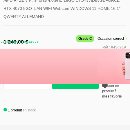
AMD RYZEN 9 7940HS 4.0GHZ 16GO 1TO-NVIDIA GEFORCE
RTX 4070 8GO LAN WIFI Webcam WINDOWS 11 HOME 16.1"
QWERTY ALLEMAND
Grade C
Occasion correct
1 249,00 €
ue film bloc alim casque
Réf :
84S09EA
Retirer ce
produit de
mes favoris
Ajouter au panier
Ajouter ce
produit à
mes favoris
1
produit
en stock