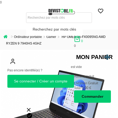
0
Recherchez par mots clés
Ordinateur portable
Gamer
HP OMEN 16-FX0095NG AMD
0
RYZEN 9 7940HS 4GHZ
0
MON PANIER
est vide
Pas encore identifié(e) ?
Aucun produit
Se connecter / Créer un compte
Gratuit
Livraison
0,00 €
Total
Commander