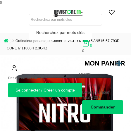
0
Recherchez par mots clés
Ordinateur portable
Gamer
ACER NITRO 5 AN515-57-793D
0
CORE I7 11800H 2.3GHZ
0
MON PANIER
est vide
Pas encore identifié(e) ?
Aucun produit
Se connecter / Créer un compte
Gratuit
Livraison
0,00 €
Total
Commander