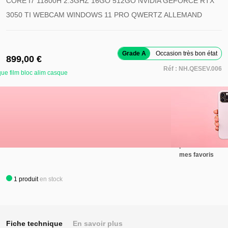
CORE I7 11800H 2.3GHZ 16GO 512GO NVIDIA GEFORCE RTX
3050 TI WEBCAM WINDOWS 11 PRO QWERTZ ALLEMAND
Grade A
Occasion très bon état
899,00 €
Réf :
NH.QESEV.006
ue film bloc alim casque
Retirer ce
produit de
mes favoris
Ajouter au panier
Ajouter ce
produit à
mes favoris
1
produit
en stock
Fiche technique
En savoir plus