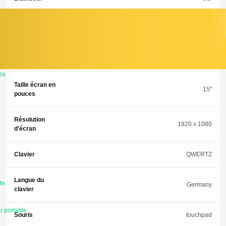
Webcam
Oui
Système
Windows 11
d'exploitation
es
Taille écran en
15"
pouces
Résolution
1920 x 1080
d'écran
Clavier
QWERTZ
Langue du
te
Germany
clavier
r portable
Souris
touchpad