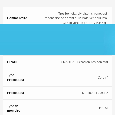
Très bon état-Livraison chronopost-
Commentaire
Reconditionné garantie 12 Mois-Vendeur Pro-
Config vendue par DEVISTORE:
Garantie
12 Mois
ETAT
2 (Occasion-Très bon état)
GRADE
GRADE A - Occasion très bon état
Type
Core i7
Processeur
Processeur
i7-11800H-2.3Ghz
Type de
DDR4
mémoire