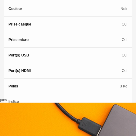
Couleur
Noir
Prise casque
Oui
Prise micro
Oui
Port(s) USB
Oui
Port(s) HDMI
Oui
Poids
3 Kg
iques
Indice
réparabilité
8
Ordinateurs
portables
Type d'écran
LCD