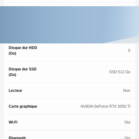
Memoire (Go)
16 Go
Type de
SSD
stockage
Disque dur HDD
0
(Go)
Disque dur SSD
SSD 512 Go
(Go)
Lecteur
Non
Carte graphique
NVIDIA GeForce RTX 3050 TI
Wi-Fi
Oui
Bluetooth
Oui