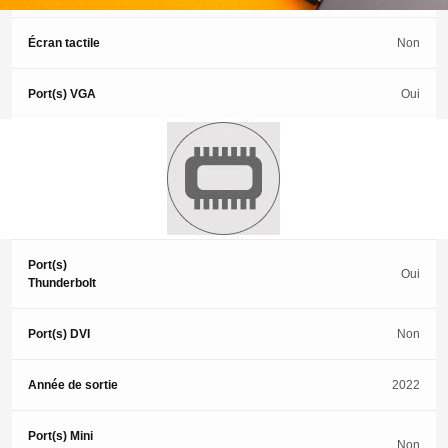
Écran tactile
Non
Port(s) VGA
Oui
Port(s)
Non
DisplayPort
Port(s) USB-C
Oui
Port(s)
Oui
Thunderbolt
Port(s) DVI
Non
Année de sortie
2022
Port(s) Mini
Non