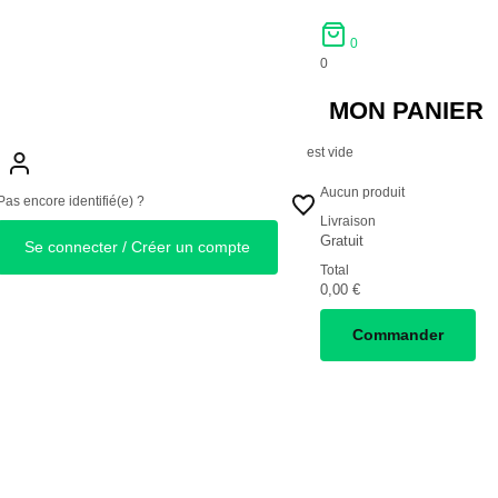
0
0
MON PANIER
est vide
Aucun produit
Pas encore identifié(e) ?
Livraison
Gratuit
Se connecter / Créer un compte
Total
0,00 €
Commander