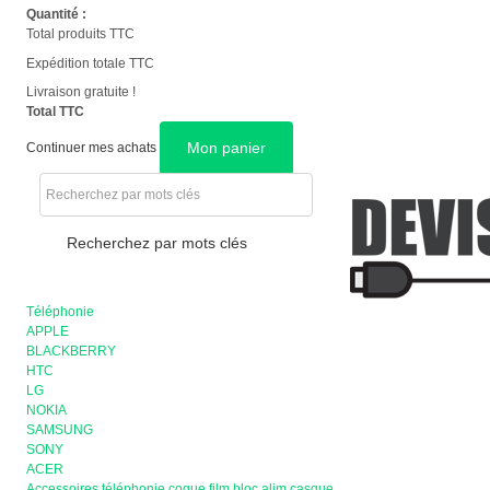
Quantité :
Total produits TTC
Expédition totale TTC
Livraison gratuite !
Total TTC
Mon panier
Continuer mes achats
Recherchez par mots clés
Téléphonie
APPLE
BLACKBERRY
HTC
LG
NOKIA
SAMSUNG
SONY
ACER
Accessoires téléphonie coque film bloc alim casque