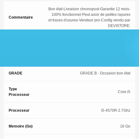
Bon état-Livraison chronopost-Garantie 12 mois-
100% fonctionnel-Peut avoir de petites rayures
Commentaire
et traces d'usures-Vendeur pro-Config vendu par
DEVISTORE:
Garantie
12 Mois
ETAT
3 (Occasion-Bon état)
GRADE
GRADE B - Occasion bon état
Type
Core i5
Processeur
Processeur
i5-4570R-2.7Ghz
Memoire (Go)
16 Go