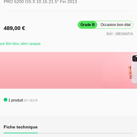
PRO 5200 OS X 10.15 21.5" Fin 2013
Grade B
Occasion bon état
489,00 €
Réf :
ME086F/A
ue film bloc alim casque
Retirer ce
produit de
mes favoris
Ajouter au panier
Ajouter ce
produit à
mes favoris
1
produit
en stock
Fiche technique