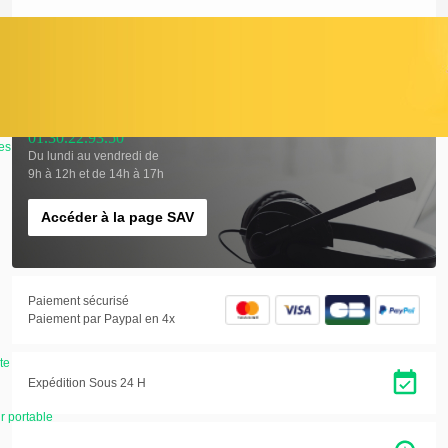
Souris
Filaire
01.30.22.93.50
es
Du lundi au vendredi de
9h à 12h et de 14h à 17h
Accéder à la page SAV
Paiement sécurisé
Paiement par Paypal en 4x
te
Expédition Sous 24 H
r portable