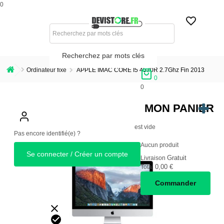
0
Recherchez par mots clés
Ordinateur fixe
APPLE IMAC CORE I5 4570R 2.7Ghz Fin 2013
0
0
MON PANIER
est vide
Pas encore identifié(e) ?
Aucun produit
Se connecter / Créer un compte
Gratuit
Livraison
0,00 €
Total
Commander