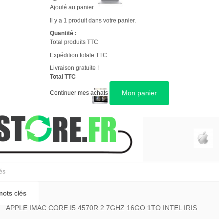
Ajouté au panier
Il y a 1 produit dans votre panier.
Quantité :
Total produits TTC
Expédition totale TTC
Livraison gratuite !
Total TTC
Mon panier
Continuer mes achats
GARANTIE 12 MOIS
APPLE IMAC CORE I5 4570R 2.7Ghz Fin
2013
ots clés
APPLE IMAC CORE I5 4570R 2.7GHZ 16GO 1TO INTEL IRIS