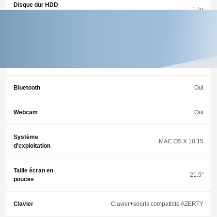
Disque dur HDD
1 To
(Go)
Carte graphique
INTEL IRIS PRO 5200
Wi-Fi
Oui
Bluetooth
Oui
Webcam
Oui
Système
MAC OS X 10.15
d'exploitation
Taille écran en
21.5"
pouces
Clavier
Clavier+souris compatible AZERTY