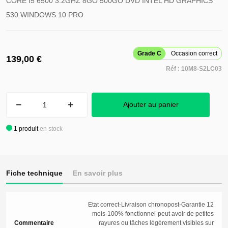
CORE I5 6500 3.2GHZ 8GO 500GO DVD INTEL HD GRAPHICS
530 WINDOWS 10 PRO
Grade C
Occasion correct
139,00 €
Réf :
10M8-S2LC03
Ajouter au panier
1
produit
en stock
Fiche technique
En savoir plus
Etat correct-Livraison chronopost-Garantie 12
mois-100% fonctionnel-peut avoir de petites
Commentaire
rayures ou tâches légèrement visibles sur