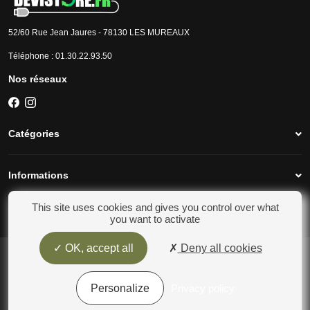
52/60 Rue Jean Jaures - 78130 LES MUREAUX
Téléphone :
01.30.22.93.50
Nos réseaux
Catégories
Informations
This site uses cookies and gives you control over what
Mon compte
you want to activate
OK, accept all
Deny all cookies
Conditions générales de vente
Rétractation
Mentions légales
Personalize
Privacy policy
Gestion des cookies