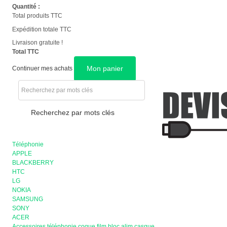
Quantité :
Total produits TTC
Expédition totale TTC
Livraison gratuite !
Total TTC
Mon panier
Continuer mes achats
Recherchez par mots clés
Téléphonie
APPLE
BLACKBERRY
HTC
LG
NOKIA
SAMSUNG
SONY
ACER
Accessoires téléphonie coque film bloc alim casque