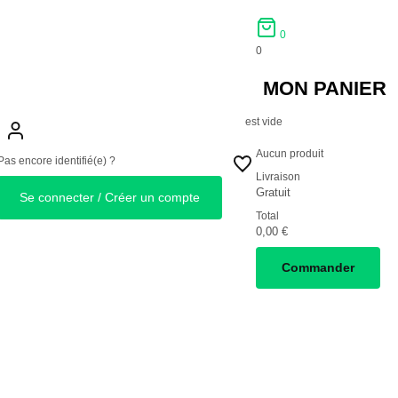
0
0
MON PANIER
est vide
Aucun produit
Pas encore identifié(e) ?
Livraison
Gratuit
Se connecter / Créer un compte
Total
0,00 €
Commander