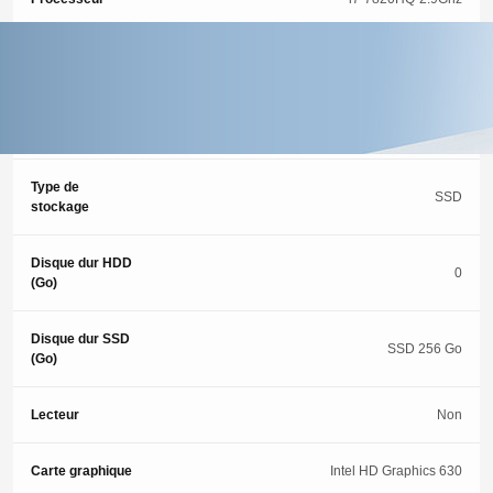
Type de
DDR4
mémoire
Memoire (Go)
32 Go
Type de
SSD
stockage
Disque dur HDD
0
(Go)
Disque dur SSD
SSD 256 Go
(Go)
Lecteur
Non
Carte graphique
Intel HD Graphics 630