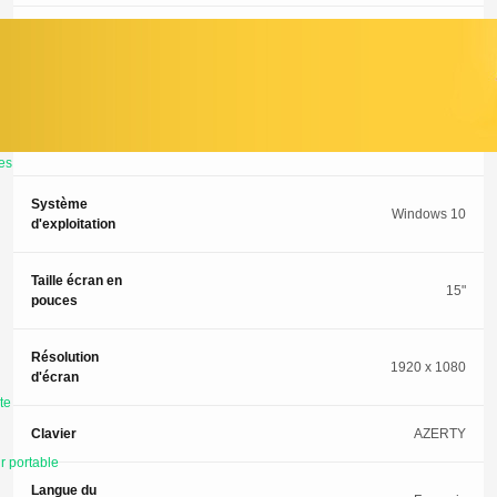
Wi-Fi
Oui
Bluetooth
Oui
Webcam
Oui
es
Système
Windows 10
d'exploitation
Taille écran en
15"
pouces
Résolution
1920 x 1080
d'écran
te
Clavier
AZERTY
r portable
Langue du