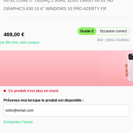
INTEL CORE I7 7820HQ 2.9GHZ 32GO 256GO INTEL HD
GRAPHICS 630 15.6" WINDOWS 10 PRO AZERTY FR
Grade C
Occasion correct
469,00 €
Réf :
20HJ-S3400U
ue film bloc alim casque
Retirer ce produit de
mes favoris
Ajouter ce produit à
mes favoris
Ce produit n'est plus en stock
Prévenez-moi lorsque le produit est disponible :
Enregistrer l'alerte