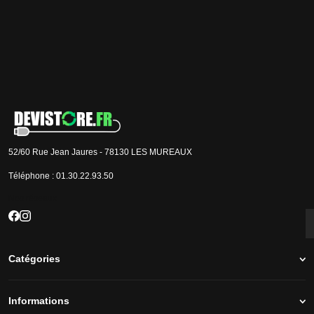
Je m'inscris
J'accepte que les informations saisies soient exploitées par la société Devistore à
des fins commerciales et professionnelles.
52/60 Rue Jean Jaures - 78130 LES MUREAUX
Téléphone :
01.30.22.93.50
Nos réseaux
Catégories
Informations