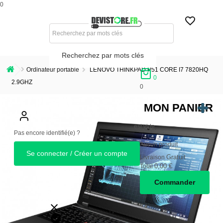
0
Recherchez par mots clés
Ordinateur portable
LENOVO THINKPAD P51 CORE I7 7820HQ
0
2.9GHZ
0
MON PANIER
est vide
Pas encore identifié(e) ?
Aucun produit
Se connecter / Créer un compte
Gratuit
Livraison
0,00 €
Total
Commander