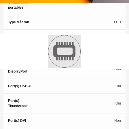
Ordinateurs
portables
Type d'écran
LED
Écran tactile
Non
Port(s) VGA
Non
Port(s)
Non
DisplayPort
Port(s) USB-C
Oui
Port(s)
Oui
Thunderbolt
Port(s) DVI
Non