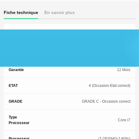
Fiche technique
En savoir plus
Etat correct-Livraison chronopost-Garantie 12
mois-100% fonctionnel-peut avoir de petites
Commentaire
rayures ou tâches légèrement visibles sur
l’écran-Esthétique:impactes visible ne gênant
pas son usage-Vendeur pro-Config vendu :
Garantie
12 Mois
ETAT
4 (Occasion-Etat correct)
GRADE
GRADE C - Occasion correct
Type
Core i7
Processeur
Processeur
i7-7820HQ-2.9Ghz