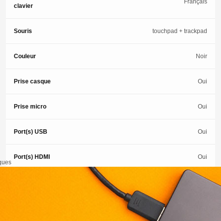
Français
clavier
Souris
touchpad + trackpad
Couleur
Noir
Prise casque
Oui
Prise micro
Oui
Port(s) USB
Oui
Port(s) HDMI
Oui
iques
Poids
6 Kg
Indice
réparabilité
8