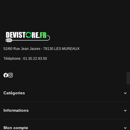
Je m'inscris
J'accepte que les informations saisies soient exploitées par la société Devistore à
des fins commerciales et professionnelles.
52/60 Rue Jean Jaures - 78130 LES MUREAUX
Téléphone :
01.30.22.93.50
Nos réseaux
Catégories
Informations
Mon compte