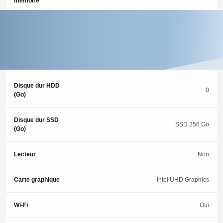
mémoire
Memoire (Go)
16 Go
Type de
SSD
stockage
Disque dur HDD
0
(Go)
Disque dur SSD
SSD 256 Go
(Go)
Lecteur
Non
Carte graphique
Intel UHD Graphics
Wi-Fi
Oui