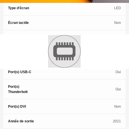
Type d'écran
LED
Écran tactile
Non
Port(s) VGA
Non
Port(s)
Non
DisplayPort
Port(s) USB-C
Oui
Port(s)
Oui
Thunderbolt
Port(s) DVI
Non
Année de sortie
2021