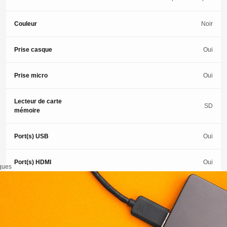
Couleur
Noir
Prise casque
Oui
Prise micro
Oui
Lecteur de carte
SD
mémoire
Port(s) USB
Oui
Port(s) HDMI
Oui
iques
Indice
réparabilité
8
Ordinateurs
portables