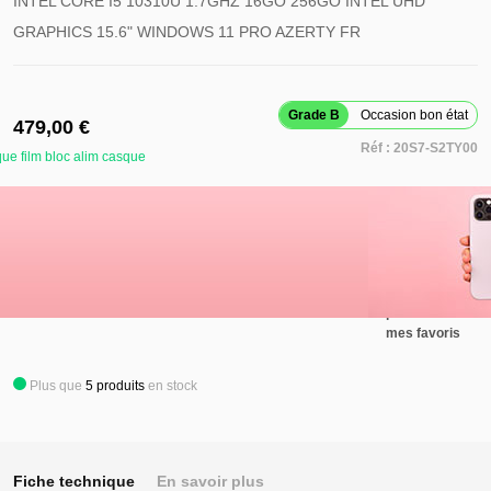
INTEL CORE I5 10310U 1.7GHZ 16GO 256GO INTEL UHD
GRAPHICS 15.6" WINDOWS 11 PRO AZERTY FR
Grade B
Occasion bon état
479,00 €
Réf :
20S7-S2TY00
ue film bloc alim casque
Retirer ce
produit de
mes favoris
Ajouter au panier
Ajouter ce
produit à
mes favoris
Plus que
5
produits
en stock
Fiche technique
En savoir plus