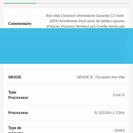
Bon état-Livraison chronopost-Garantie 12 mois-
100% fonctionnel-Peut avoir de petites rayures
Commentaire
et traces d'usures-Vendeur pro-Config vendu par
DEVISTORE:
Garantie
12 Mois
ETAT
3 (Occasion-Bon état)
GRADE
GRADE B - Occasion bon état
Type
Core i5
Processeur
Processeur
i5-10310U-1.7GHz
Type de
DDR4