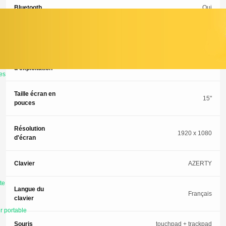
Bluetooth
Oui
Webcam
Oui
Système
Windows 11 Pro
d'exploitation
es
Taille écran en
15"
pouces
Résolution
1920 x 1080
d'écran
Clavier
AZERTY
te
Langue du
Français
clavier
r portable
Souris
touchpad + trackpad