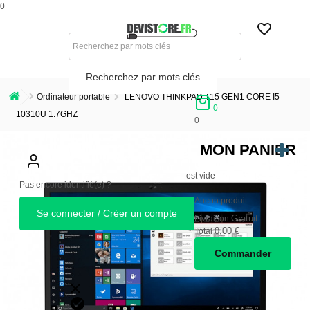
0
Recherchez par mots clés
Ordinateur portable
LENOVO THINKPAD T15 GEN1 CORE I5
0
10310U 1.7GHZ
0
MON PANIER
est vide
Pas encore identifié(e) ?
Aucun produit
Se connecter / Créer un compte
Gratuit
Livraison
0,00 €
Total
Commander