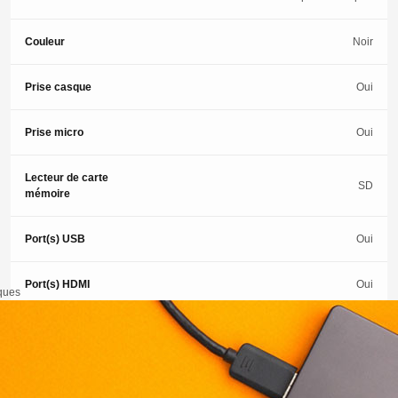
Couleur
Noir
Prise casque
Oui
Prise micro
Oui
Lecteur de carte
SD
mémoire
Port(s) USB
Oui
Port(s) HDMI
Oui
iques
Poids
2 Kg
Indice
réparabilité