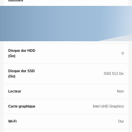
mémoire
Memoire (Go)
16 Go
Type de
SSD
stockage
Disque dur HDD
0
(Go)
Disque dur SSD
SSD 512 Go
(Go)
Lecteur
Non
Carte graphique
Intel UHD Graphics
Wi-Fi
Oui