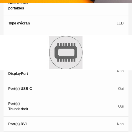
8
Ordinateurs
portables
Type d'écran
LED
Écran tactile
Non
Port(s) VGA
Non
Port(s)
Non
DisplayPort
Port(s) USB-C
Oui
Port(s)
Oui
Thunderbolt
Port(s) DVI
Non