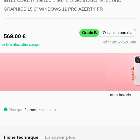
INTEL CORE I7 10610U 1.8GHZ 16GO 512GO INTEL UHD
GRAPHICS 15.6" WINDOWS 11 PRO AZERTY FR
Grade B
Occasion bon état
569,00 €
Réf :
20S7-S2U000
ue film bloc alim casque
Retirer ce
produit de
mes favoris
Ajouter au panier
Ajouter ce
produit à
mes favoris
Plus que
2
produits
en stock
Fiche technique
En savoir plus