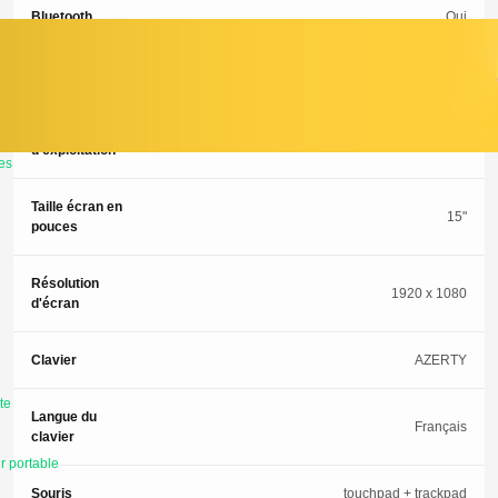
Bluetooth
Oui
Webcam
Oui
Système
Windows 11 Pro
d'exploitation
es
Taille écran en
15"
pouces
Résolution
1920 x 1080
d'écran
Clavier
AZERTY
te
Langue du
Français
clavier
r portable
Souris
touchpad + trackpad