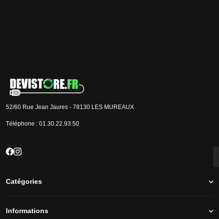
Je m'inscris
J'accepte que les informations saisies soient exploitées par la société Devistore à
des fins commerciales et professionnelles.
52/60 Rue Jean Jaures - 78130 LES MUREAUX
Téléphone :
01.30.22.93.50
Nos réseaux
Catégories
Informations