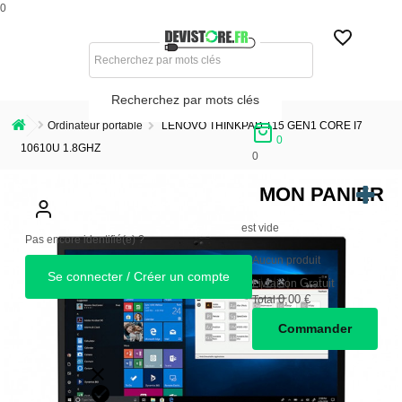
0
Recherchez par mots clés
Ordinateur portable
LENOVO THINKPAD T15 GEN1 CORE I7
0
10610U 1.8GHZ
0
MON PANIER
est vide
Pas encore identifié(e) ?
Aucun produit
Se connecter / Créer un compte
Gratuit
Livraison
0,00 €
Total
Commander