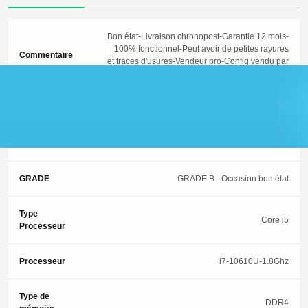
Bon état-Livraison chronopost-Garantie 12 mois-
100% fonctionnel-Peut avoir de petites rayures
Commentaire
et traces d'usures-Vendeur pro-Config vendu par
DEVISTORE:
Garantie
12 Mois
ETAT
3 (Occasion-Bon état)
GRADE
GRADE B - Occasion bon état
Type
Core i5
Processeur
Processeur
i7-10610U-1.8Ghz
Type de
DDR4