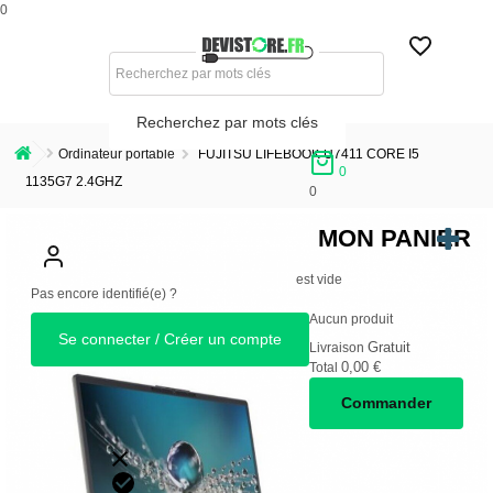
0
Recherchez par mots clés
Ordinateur portable
FUJITSU LIFEBOOK U7411 CORE I5
0
1135G7 2.4GHZ
0
MON PANIER
est vide
Pas encore identifié(e) ?
Aucun produit
Se connecter / Créer un compte
Gratuit
Livraison
0,00 €
Total
Commander