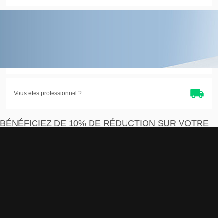
Entreprise eco-citoyenne
Satisfait ou
remboursé
Vous êtes professionnel ?
BÉNÉFICIEZ DE 10% DE RÉDUCTION SUR VOTRE
PREMIÈRE COMMANDE
Je m'inscris
J'accepte que les informations saisies soient exploitées par la société Devistore à
des fins commerciales et professionnelles.