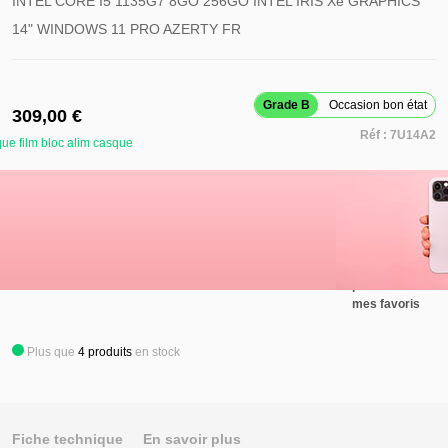
INTEL CORE I5 1135G7 8GO 256GO INTEL IRIS Xe GRAPHICS
14" WINDOWS 11 PRO AZERTY FR
Grade B
Occasion bon état
309,00 €
Réf :
7U14A2
ue film bloc alim casque
Retirer ce
produit de
mes favoris
Ajouter au panier
Ajouter ce
produit à
mes favoris
Plus que
4
produits
en stock
Fiche technique
En savoir plus