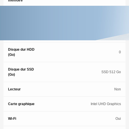
mémoire
Memoire (Go)
16 Go
Type de
SSD
stockage
Disque dur HDD
0
(Go)
Disque dur SSD
SSD 512 Go
(Go)
Lecteur
Non
Carte graphique
Intel UHD Graphics
Wi-Fi
Oui