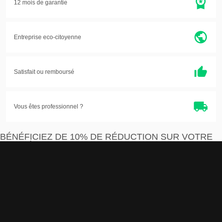
12 mois de garantie
Entreprise eco-citoyenne
Satisfait ou
remboursé
Vous êtes professionnel ?
BÉNÉFICIEZ DE 10% DE RÉDUCTION SUR VOTRE
PREMIÈRE COMMANDE
Je m'inscris
J'accepte que les informations saisies soient exploitées par la société Devistore à
des fins commerciales et professionnelles.