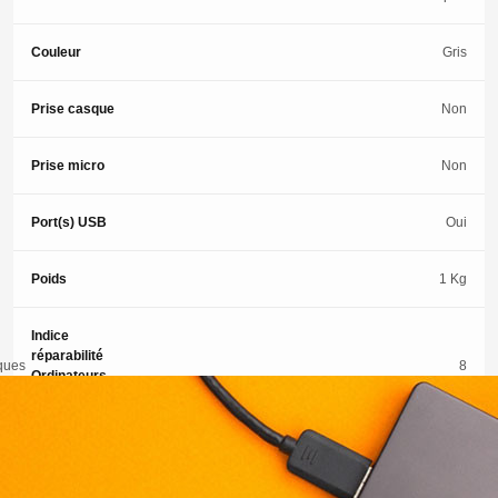
Couleur
Gris
Prise casque
Non
Prise micro
Non
Port(s) USB
Oui
Poids
1 Kg
Indice
réparabilité
8
iques
Ordinateurs
portables
Type d'écran
LCD