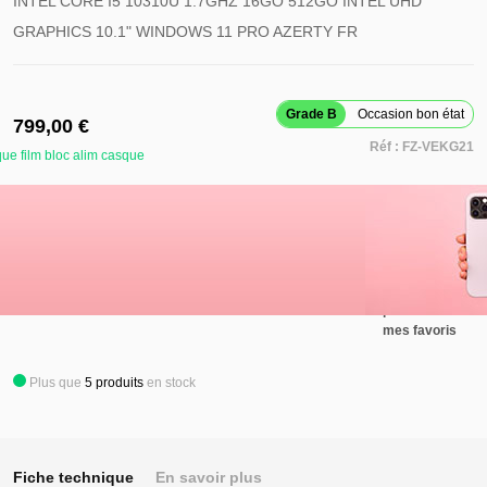
INTEL CORE I5 10310U 1.7GHZ 16GO 512GO INTEL UHD
GRAPHICS 10.1" WINDOWS 11 PRO AZERTY FR
Grade B
Occasion bon état
799,00 €
Réf :
FZ-VEKG21
ue film bloc alim casque
Retirer ce
produit de
mes favoris
Ajouter au panier
Ajouter ce
produit à
mes favoris
Plus que
5
produits
en stock
Fiche technique
En savoir plus