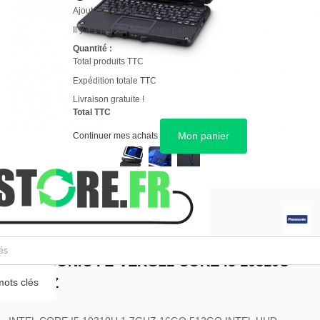
Ajouté au panier
Il y a 1 produit dans votre panier.
Quantité :
Total produits TTC
Expédition totale TTC
Livraison gratuite !
Total TTC
Mon panier
Continuer mes achats
GARANTIE 12 MOIS
PANASONIC FZ-VEKG21 CORE I5 10310U
1.7GHZ
ots clés