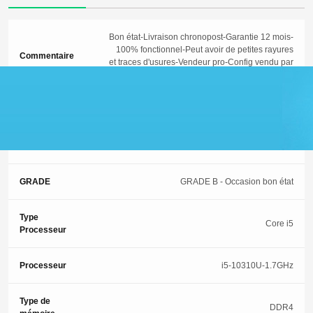
Bon état-Livraison chronopost-Garantie 12 mois-
100% fonctionnel-Peut avoir de petites rayures
Commentaire
et traces d'usures-Vendeur pro-Config vendu par
DEVISTORE:
Garantie
12 Mois
ETAT
3 (Occasion-Bon état)
GRADE
GRADE B - Occasion bon état
Type
Core i5
Processeur
Processeur
i5-10310U-1.7GHz
Type de
DDR4