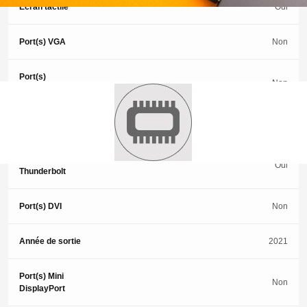
Écran tactile
Oui
Port(s) VGA
Non
Port(s)
Non
DisplayPort
Port(s) USB-C
Oui
Port(s)
Oui
Thunderbolt
Port(s) DVI
Non
Année de sortie
2021
Port(s) Mini
Non
DisplayPort