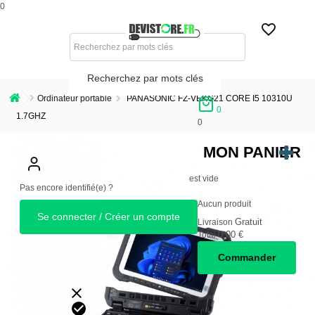
0
Recherchez par mots clés
Ordinateur portable
PANASONIC FZ-VEKG21 CORE I5 10310U
0
1.7GHZ
0
MON PANIER
est vide
Pas encore identifié(e) ?
Aucun produit
Se connecter / Créer un compte
Gratuit
Livraison
0,00 €
Total
Commander