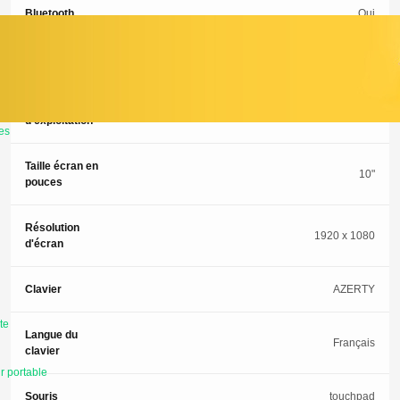
Bluetooth
Oui
Webcam
Oui
Système
Windows 11 Pro
d'exploitation
es
Taille écran en
10"
pouces
Résolution
1920 x 1080
d'écran
Clavier
AZERTY
te
Langue du
Français
clavier
r portable
Souris
touchpad