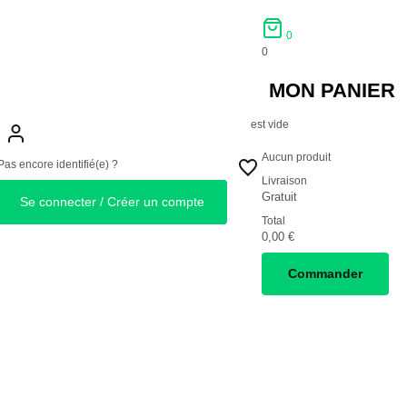
0
0
MON PANIER
est vide
Aucun produit
Pas encore identifié(e) ?
Livraison
Gratuit
Se connecter / Créer un compte
Total
0,00 €
Commander