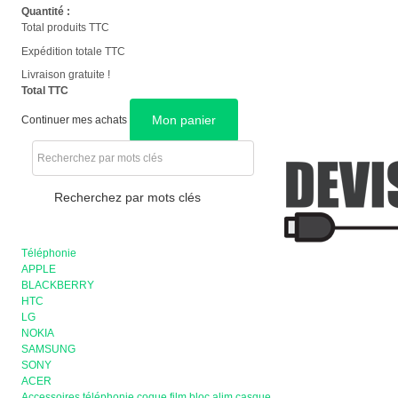
Quantité :
Total produits TTC
Expédition totale TTC
Livraison gratuite !
Total TTC
Mon panier
Continuer mes achats
Recherchez par mots clés
Téléphonie
APPLE
BLACKBERRY
HTC
LG
NOKIA
SAMSUNG
SONY
ACER
Accessoires téléphonie coque film bloc alim casque