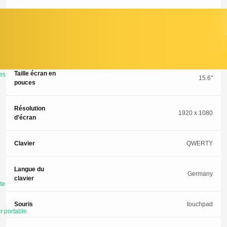
Webcam
Oui
Système
Windows 11
d'exploitation
Taille écran en
es
15.6"
pouces
Résolution
1920 x 1080
d'écran
Clavier
QWERTY
Langue du
Germany
clavier
te
Souris
touchpad
r portable