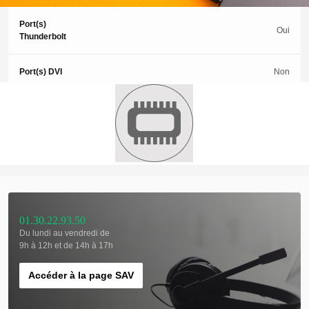
Port(s)
Oui
Thunderbolt
Port(s) DVI
Non
Année de sortie
2019
Modèle
Pavilion
01.30.22.93.50
Du lundi au vendredi de
9h à 12h et de 14h à 17h
Accéder à la page SAV