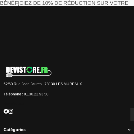
BÉNÉFICIEZ DE 10% DE RÉDUCTION SUR VOTRE
PREMIÈRE COMMANDE
Je m'inscris
J'accepte que les informations saisies soient exploitées par la société Devistore à
des fins commerciales et professionnelles.
52/60 Rue Jean Jaures - 78130 LES MUREAUX
Téléphone :
01.30.22.93.50
Nos réseaux
Catégories