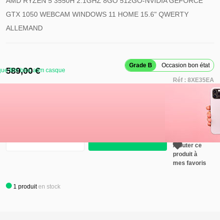
AMD RYZEN 5 3550H 2.1GHZ 8GO 512GO-NVIDIA GEFORCE
GTX 1050 WEBCAM WINDOWS 11 HOME 15.6" QWERTY
ALLEMAND
Grade B
Occasion bon état
589,00 €
ue film bloc alim casque
Réf :
8XE35EA
Retirer ce
produit de
mes favoris
Ajouter au panier
Ajouter ce
produit à
mes favoris
1
produit
en stock