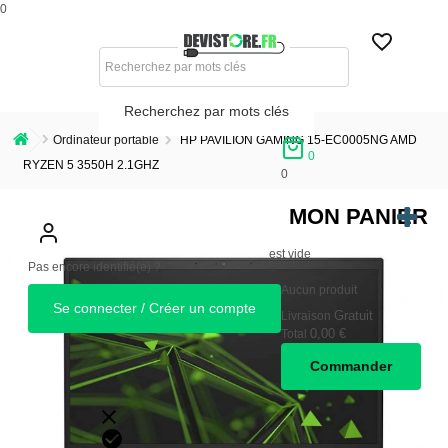
0
Recherchez par mots clés
Ordinateur portable
HP PAVILION GAMING 15-EC0005NG AMD
0
RYZEN 5 3550H 2.1GHZ
0
MON PANIER
est vide
Pas encore identifié(e) ?
Aucun produit
Se connecter / Créer un compte
Gratuit
Livraison
0,00 €
Total
Commander