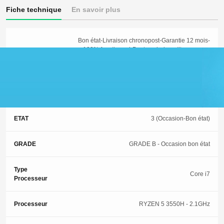
Fiche technique
En savoir plus
Bon état-Livraison chronopost-Garantie 12 mois-
100% fonctionnel-Peut avoir de petites rayures
Commentaire
et traces d'usures-Vendeur pro-Config vendu par
DEVISTORE:
Garantie
12 Mois
ETAT
3 (Occasion-Bon état)
GRADE
GRADE B - Occasion bon état
Type
Core i7
Processeur
Processeur
RYZEN 5 3550H - 2.1GHz