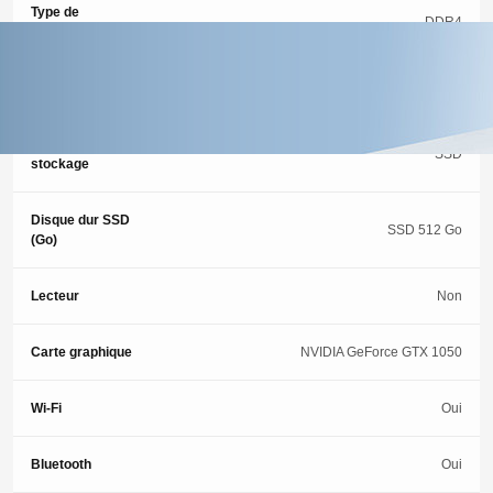
Type de
DDR4
mémoire
Memoire (Go)
8 Go
Type de
SSD
stockage
Disque dur SSD
SSD 512 Go
(Go)
Lecteur
Non
Carte graphique
NVIDIA GeForce GTX 1050
Wi-Fi
Oui
Bluetooth
Oui