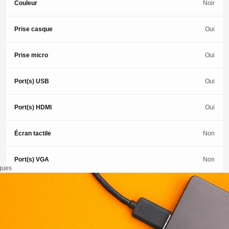
Couleur
Noir
Prise casque
Oui
Prise micro
Oui
Port(s) USB
Oui
Port(s) HDMI
Oui
Écran tactile
Non
Port(s) VGA
Non
iques
Port(s)
Non
DisplayPort
Port(s) USB-C
Oui