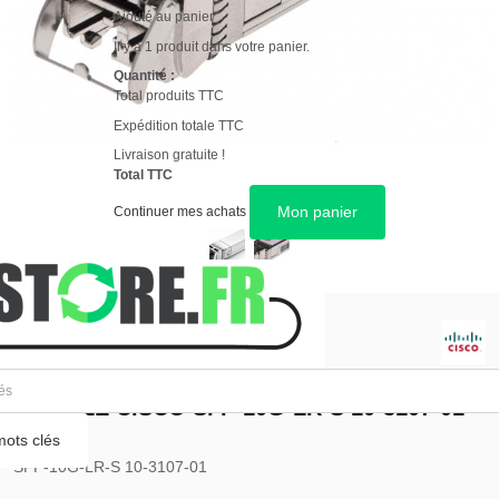
Ajouté au panier
Il y a 1 produit dans votre panier.
Quantité :
Total produits TTC
Expédition totale TTC
Livraison gratuite !
Total TTC
Mon panier
Continuer mes achats
GARANTIE 12 MOIS
MODULE CISCO SFP-10G-LR-S 10-3107-01
ots clés
SFP-10G-LR-S 10-3107-01