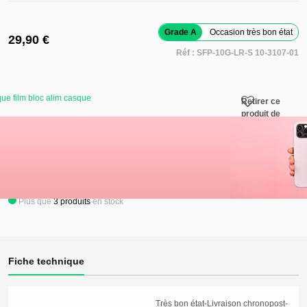
Grade A
Occasion très bon état
29,90 €
Réf :
SFP-10G-LR-S 10-3107-01
ue film bloc alim casque
Retirer ce
produit de
mes favoris
Ajouter au panier
Ajouter ce
produit à
mes favoris
Plus que
3
produits
en stock
Fiche technique
Très bon état-Livraison chronopost-