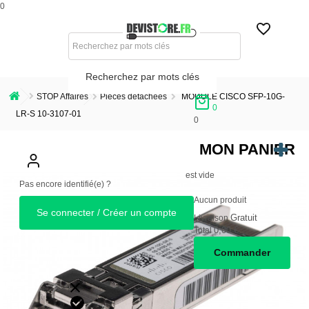
0
Recherchez par mots clés
STOP Affaires
Pièces détachées
MODULE CISCO SFP-10G-
0
LR-S 10-3107-01
0
MON PANIER
est vide
Pas encore identifié(e) ?
Aucun produit
Se connecter / Créer un compte
Gratuit
Livraison
0,00 €
Total
Commander