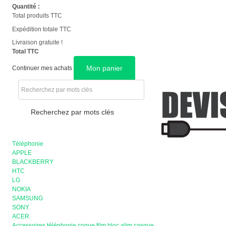
Quantité :
Total produits TTC
Expédition totale TTC
Livraison gratuite !
Total TTC
Mon panier
Continuer mes achats
Recherchez par mots clés
Téléphonie
APPLE
BLACKBERRY
HTC
LG
NOKIA
SAMSUNG
SONY
ACER
Accessoires téléphonie coque film bloc alim casque