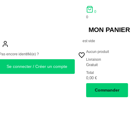
0
0
MON PANIER
est vide
Aucun produit
Pas encore identifié(e) ?
Livraison
Gratuit
Se connecter / Créer un compte
Total
0,00 €
Commander