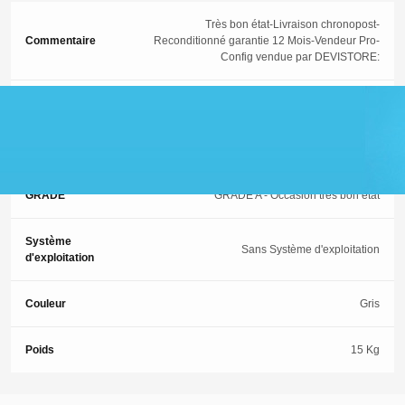
Très bon état-Livraison chronopost-
Commentaire
Reconditionné garantie 12 Mois-Vendeur Pro-
Config vendue par DEVISTORE:
Garantie
12 Mois
ETAT
2 (Occasion-Très bon état)
GRADE
GRADE A - Occasion très bon état
Système
Sans Système d'exploitation
d'exploitation
Couleur
Gris
Poids
15 Kg