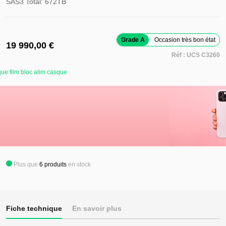
SAS3 Total: 672TB
Grade A
Occasion très bon état
19 990,00 €
Réf :
UCS C3260
ue film bloc alim casque
Retirer ce
produit de
mes favoris
Ajouter au panier
Ajouter ce
produit à
mes favoris
Plus que
6
produits
en stock
Fiche technique
En savoir plus