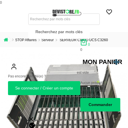
0
Recherchez par mots clés
STOP Affaires
Serveur
SERVEUR CISCO UCS C3260
0
0
MON PANIER
est vide
Pas encore identifié(e) ?
Aucun produit
Se connecter / Créer un compte
Gratuit
Livraison
0,00 €
Total
Commander