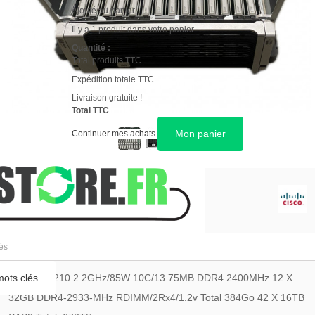
Ajouté au panier
Il y a 1 produit dans votre panier.
Quantité :
Total produits TTC
Expédition totale TTC
Livraison gratuite !
Total TTC
Mon panier
Continuer mes achats
GARANTIE 12 MOIS
SERVEUR CISCO UCS C3260
ots clés
2 X Intel 4210 2.2GHz/85W 10C/13.75MB DDR4 2400MHz 12 X
32GB DDR4-2933-MHz RDIMM/2Rx4/1.2v Total 384Go 42 X 16TB