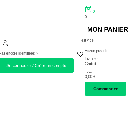
0
0
MON PANIER
est vide
Aucun produit
Pas encore identifié(e) ?
Livraison
Gratuit
Se connecter / Créer un compte
Total
0,00 €
Commander