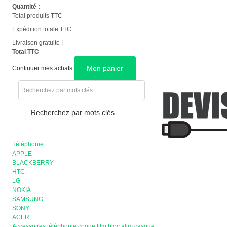
Quantité :
Total produits TTC
Expédition totale TTC
Livraison gratuite !
Total TTC
Mon panier
Continuer mes achats
Recherchez par mots clés
Téléphonie
APPLE
BLACKBERRY
HTC
LG
NOKIA
SAMSUNG
SONY
ACER
Accessoires téléphonie coque film bloc alim casque